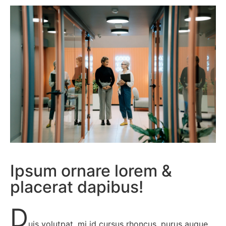
Ipsum ornare lorem &
placerat dapibus!
D
uis volutpat, mi id cursus rhoncus, purus augue