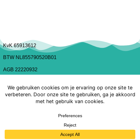
KvK 65913612
BTW NL855790520B01
AGB 22220932
Copyright Medical Tattoo Innovations 2022
Privacyreglement
MedicalTattooInnovations