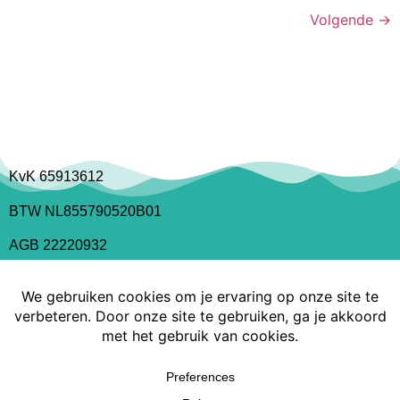
Volgende
→
KvK 65913612
BTW NL855790520B01
AGB 22220932
Copyright Medical Tattoo Innovations 2022
Privacyreglement
MedicalTattooInnovations