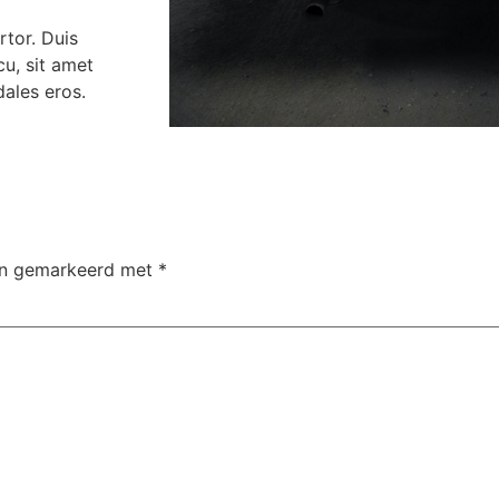
rtor. Duis
cu, sit amet
dales eros.
ijn gemarkeerd met
*