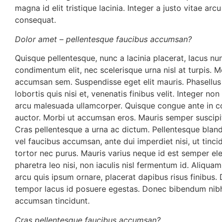
magna id elit tristique lacinia. Integer a justo vitae ar
consequat.
Dolor amet – pellentesque faucibus accumsan?
Quisque pellentesque, nunc a lacinia placerat, lacus nu
condimentum elit, nec scelerisque urna nisl at turpis. 
accumsan sem. Suspendisse eget elit mauris. Phasellus v
lobortis quis nisi et, venenatis finibus velit. Integer no
arcu malesuada ullamcorper. Quisque congue ante in 
auctor. Morbi ut accumsan eros. Mauris semper suscipit
Cras pellentesque a urna ac dictum. Pellentesque bland
vel faucibus accumsan, ante dui imperdiet nisi, ut tincid
tortor nec purus. Mauris varius neque id est semper el
pharetra leo nisi, non iaculis nisl fermentum id. Aliqu
arcu quis ipsum ornare, placerat dapibus risus finibus.
tempor lacus id posuere egestas. Donec bibendum nib
accumsan tincidunt.
Cras pellentesque faucibus accumsan?