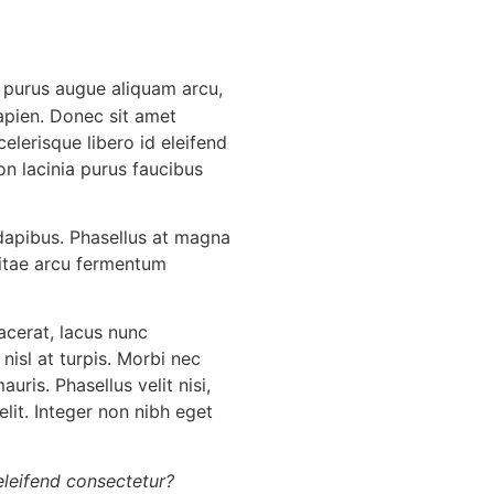
, purus augue aliquam arcu,
sapien. Donec sit amet
elerisque libero id eleifend
on lacinia purus faucibus
 dapibus. Phasellus at magna
o vitae arcu fermentum
acerat, lacus nunc
nisl at turpis. Morbi nec
ris. Phasellus velit nisi,
velit. Integer non nibh eget
 eleifend consectetur?