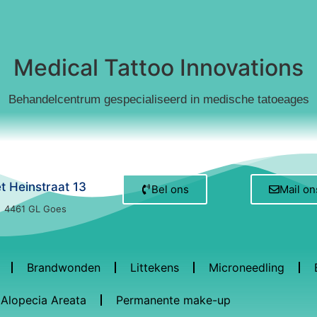
Medical Tattoo Innovations
Behandelcentrum gespecialiseerd in medische tatoeages
et Heinstraat 13
Bel ons
Mail on
4461 GL Goes
Brandwonden
Littekens
Microneedling
Alopecia Areata
Permanente make-up