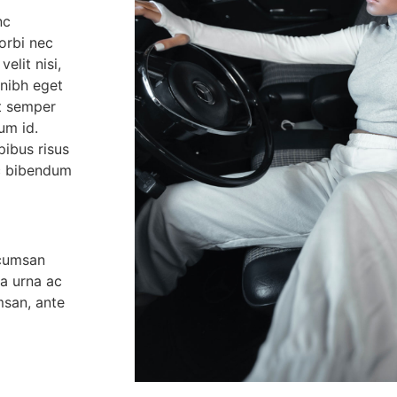
nc
Morbi nec
elit nisi,
n nibh eget
t semper
um id.
ibus risus
ec bibendum
ccumsan
 a urna ac
msan, ante