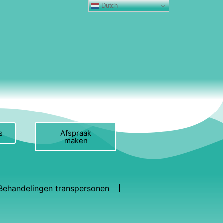
Dutch
s
Afspraak
maken
Behandelingen transpersonen