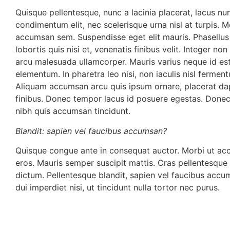
Quisque pellentesque, nunc a lacinia placerat, lacus nu
condimentum elit, nec scelerisque urna nisl at turpis. 
accumsan sem. Suspendisse eget elit mauris. Phasellus v
lobortis quis nisi et, venenatis finibus velit. Integer no
arcu malesuada ullamcorper. Mauris varius neque id es
elementum. In pharetra leo nisi, non iaculis nisl ferment
Aliquam accumsan arcu quis ipsum ornare, placerat dap
finibus. Donec tempor lacus id posuere egestas. Don
nibh quis accumsan tincidunt.
Blandit: sapien vel faucibus accumsan?
Quisque congue ante in consequat auctor. Morbi ut a
eros. Mauris semper suscipit mattis. Cras pellentesque
dictum. Pellentesque blandit, sapien vel faucibus accu
dui imperdiet nisi, ut tincidunt nulla tortor nec purus.