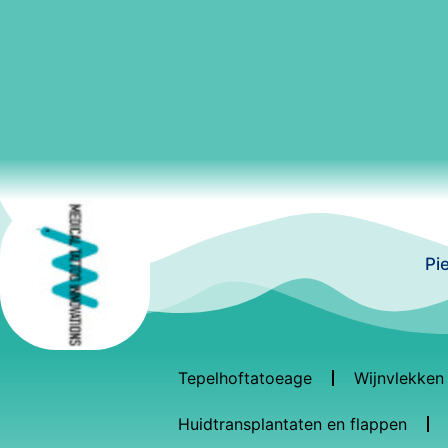
Pi
Tepelhoftatoeage
Wijnvlekken
Huidtransplantaten en flappen