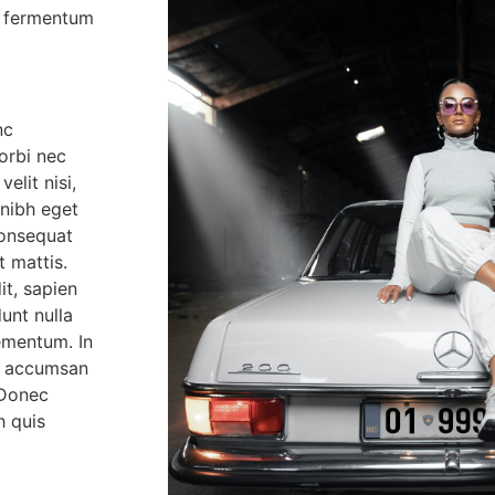
cu fermentum
nc
Morbi nec
elit nisi,
n nibh eget
consequat
 mattis.
it, sapien
unt nulla
ementum. In
am accumsan
 Donec
h quis