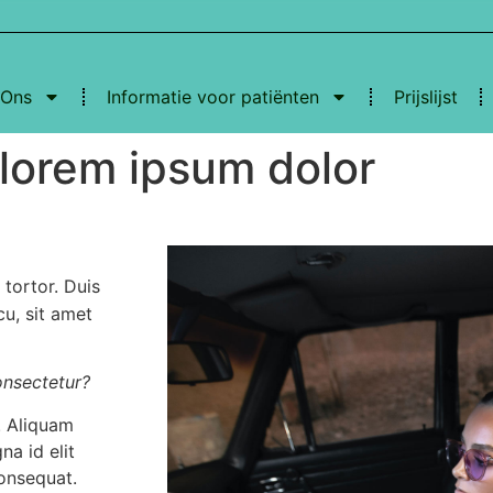
 Ons
Informatie voor patiënten
Prijslijst
lorem ipsum dolor
 tortor. Duis
cu, sit amet
onsectetur?
. Aliquam
na id elit
consequat.