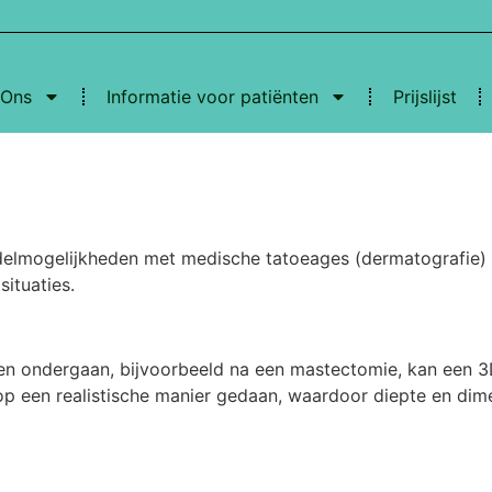
 Ons
Informatie voor patiënten
Prijslijst
delmogelijkheden met medische tatoeages (dermatografie) a
ituaties.
ben ondergaan, bijvoorbeeld na een mastectomie, kan een 3
rdt op een realistische manier gedaan, waardoor diepte en d