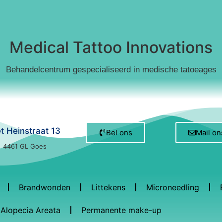
Medical Tattoo Innovations
Behandelcentrum gespecialiseerd in medische tatoeages
et Heinstraat 13
Bel ons
Mail on
4461 GL Goes
Brandwonden
Littekens
Microneedling
Alopecia Areata
Permanente make-up