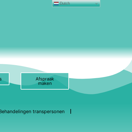
Dutch
s
Afspraak
maken
Behandelingen transpersonen