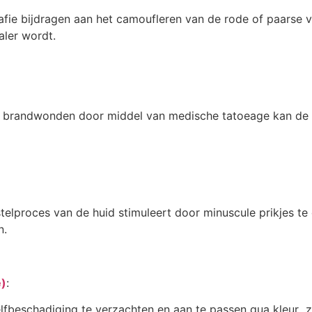
ie bijdragen aan het camoufleren van de rode of paarse v
aler wordt.
en brandwonden door middel van medische tatoeage kan de h
telproces van de huid stimuleert door minuscule prikjes te
n.
e)
:
lfbeschadiging te verzachten en aan te passen qua kleur zo