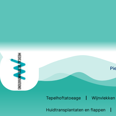
Pi
Tepelhoftatoeage
Wijnvlekken
Huidtransplantaten en flappen