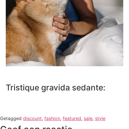
Tristique gravida sedante:
Getagged
discount
,
fashion
,
featured
,
sale
,
style